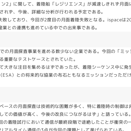
ッション2」に関して、着陸船「レジリエンス」が減速しきれず月面
されず、今後、詳細な分析が行われる予定である。
敗しており、今回が2度目の月面着陸失敗となる。ispaceは2
宙産業との連携も進めている中での出来事である。
ースでの月面探査事業を進める数少ない企業である。今回の「ミッ
る重要なテストケースとされていた。
て大きな注目を集めるはずであったが、着陸シーケンス中に発
（ESA）との将来的な協業の布石ともなるミッションだっただ
ベースの月面探査は技術的な困難が多く、特に着陸時の制御は
しての価値が高く、今後の改良につながるはず」と語っている
rkは、今回の着陸試行において通信が最終段階で途絶したことが衝突
リアルタイム通信の3点が今回の課題として挙げられている。