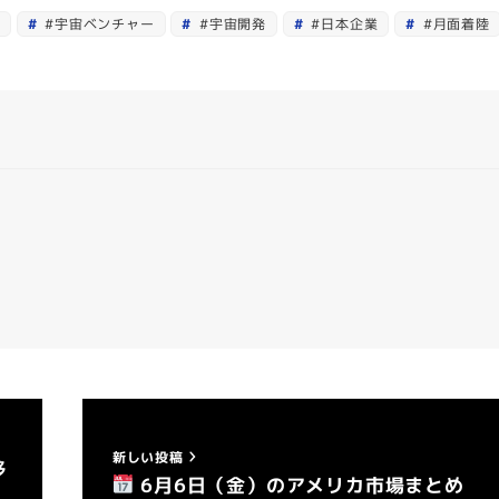
#宇宙ベンチャー
#宇宙開発
#日本企業
#月面着陸
新しい投稿
移
6月6日（金）のアメリカ市場まとめ