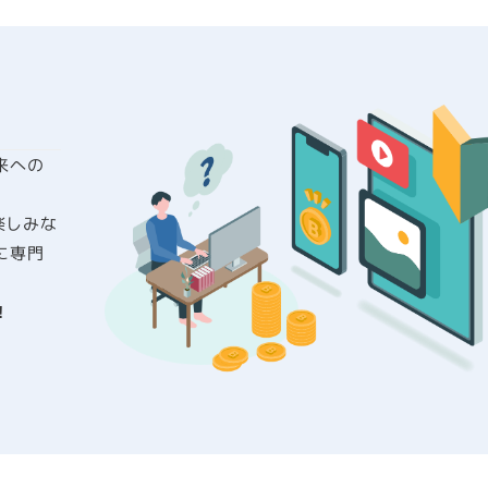
来への
を楽しみな
に専門
！