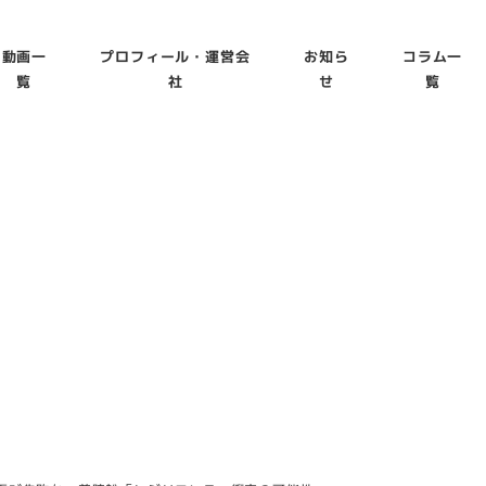
動画一
プロフィール・運営会
お知ら
コラム一
覧
社
せ
覧