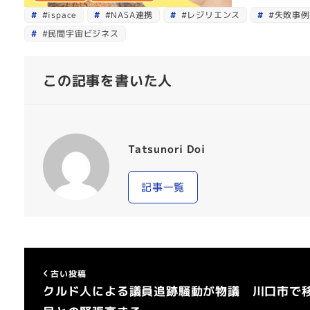
#ispace
#NASA連携
#レジリエンス
#失敗事例
#民間宇宙ビジネス
この記事を書いた人
Tatsunori Doi
記事一覧
古い投稿
クルド人による議員追跡騒動が物議 川口市で