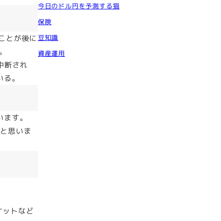
今日のドル円を予測する猫
保険
豆知識
たことが後に
。
資産運用
中断され
いる。
います。
なと思いま
ケットなど