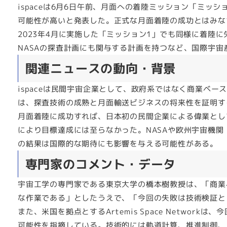
ispaceは6月6日午前、月面への着陸ミッション「ミ
可能性が高いと発表した。正式な月面着陸の成功とはみな
2023年4月に実施した「ミッション1」でも同様に着陸に失
NASAの探査計画にも関与する計画を持つなど、国際宇
関連ニュースの動向・背景
ispaceは民間宇宙企業として、政府系ではなく商業ベ
は、探査技術の成熟と月面輸送ビジネスの将来性を証明す
月面着陸に成功すれば、日本初の民間企業による偉業とし
により目標達成には至らなかった。NASAや欧州宇宙機関
の結果は国際的な期待にも影響を与える可能性がある。
専門家のコメント・データ
宇宙工学の専門家である東京大学の橋本樹教授は、「商業
な作業である」としたうえで、「今回の失敗は技術検証と
また、米国を拠点とするArtemis Space Netwo
可能性を指摘している。技術的には軌道計算、推進制御、