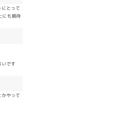
ーにとって
上にも期待
ないです
とかやって