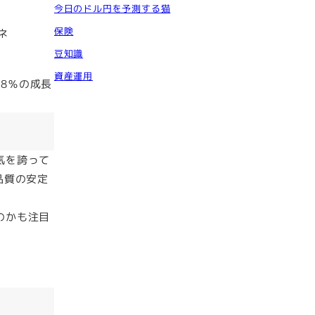
今日のドル円を予測する猫
保険
ネ
豆知識
資産運用
約8％の成長
気を誇って
品質の安定
のかも注目