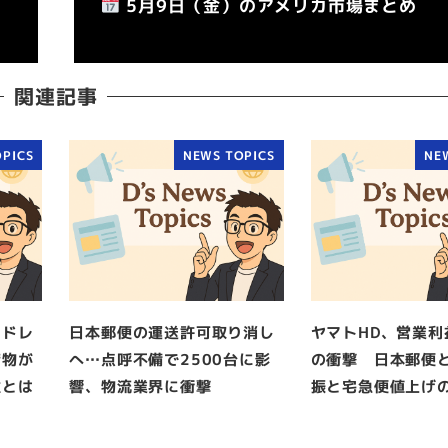
5月9日（金）のアメリカ市場まとめ
関連記事
PICS
NEWS TOPICS
NE
アドレ
日本郵便の運送許可取り消し
ヤマトHD、営業利
荷物が
へ…点呼不備で2500台に影
の衝撃 日本郵便
性とは
響、物流業界に衝撃
振と宅急便値上げ