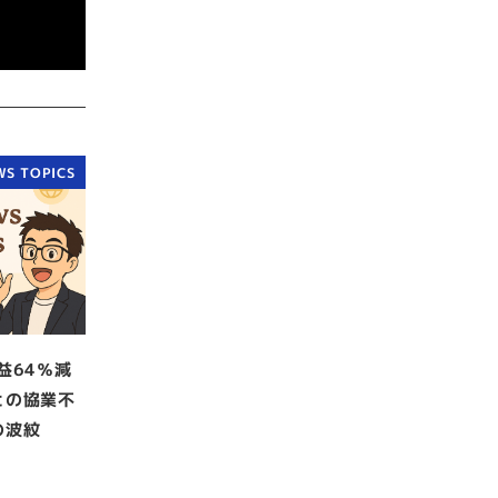
WS TOPICS
益64％減
との協業不
の波紋