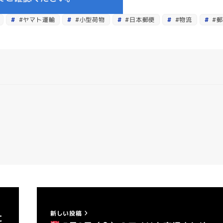
#ヤマト運輸
#小型荷物
#日本郵便
#物流
#
新しい投稿
に