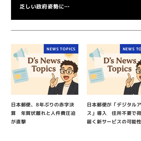
乏しい政府姿勢に…
NEWS TOPICS
NEWS TO
日本郵便、8年ぶりの赤字決
日本郵便が「デジタル
算 年賀状離れと人件費圧迫
ス」導入 住所不要で
が直撃
届く新サービスの可能