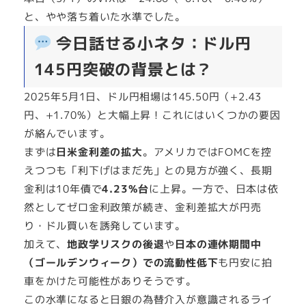
と、やや落ち着いた水準でした。
今日話せる小ネタ：ドル円
145円突破の背景とは？
2025年5月1日、ドル円相場は145.50円（+2.43
円、+1.70%）と大幅上昇！これにはいくつかの要因
が絡んでいます。
まずは
日米金利差の拡大
。アメリカではFOMCを控
えつつも「利下げはまだ先」との見方が強く、長期
金利は10年債で
4.23%台
に上昇。一方で、日本は依
然としてゼロ金利政策が続き、金利差拡大が円売
り・ドル買いを誘発しています。
加えて、
地政学リスクの後退
や
日本の連休期間中
（ゴールデンウィーク）での流動性低下
も円安に拍
車をかけた可能性がありそうです。
この水準になると日銀の為替介入が意識されるライ