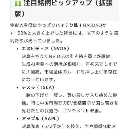
注目銘柄ピックアップ（拡張
版）
今夜の主役はやっぱり
ハイテク株
！NASDAQが
+1.52%と大きく上昇した背景には、以下のような銘
柄たちが光っていました。
エヌビディア（NVDA）
決算を控えたNVIDIAは引き続き買いが継続。
生成AI需要への期待が根強く、年初来でもすで
に大幅高。市場全体のムードを押し上げる存在
になっています。
テスラ（TSLA）
一時の下げが一服し、買い戻しが入り始めた模
様。特に中国市場でのEV価格競争が落ち着きを
見せたとの報道で、センチメント改善。
アップル（AAPL）
決算発表（5/2予定）を控え、やや慎重な動き