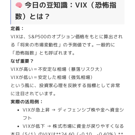
今日の豆知識：VIX（恐怖指
数）とは？
定義：
VIXは、S&P500のオプション価格をもとに算出され
る「将来の市場変動性」の予測値です。一般的に
「恐怖指数」とも呼ばれます。
なぜ重要？
VIXが高い＝不安定な相場（暴落リスク大）
VIXが低い＝安定した相場（強気相場）
という風に、投資家心理を反映する指標として非常
に注目されています。
実際の活用例：
VIXが急上昇 → ディフェンシブ株や金へ資金シ
フト
VIXが低下 → 株式市場に資金が戻りやすくなる
本日（5/1）のVIXは**24.60（-0.10、-0.40%）**