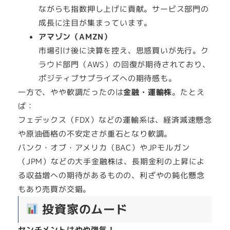
ながらも指数押し上げに貢献。サービス部門の
成長に注目が集まっています。
アマゾン（AMZN）
市場引け後に決算を控え、思惑買いが先行。ク
ラウド部門（AWS）の回復が期待されており、
ポジティブサプライズへの期待感も。
一方で、やや軟調だったのは
金融・運輸株
。たとえ
ば：
フェデックス（FDX）などの運輸系は、経済減速懸念
や原油価格の不安定さが重石となり軟調。
バンク・オブ・アメリカ（BAC）やJPモルガン
（JPM）などの大手金融株は、長期金利の上昇によ
る収益増への期待があるものの、利ざやの鈍化懸念
もあり売買が交錯。
投資家のムード
センチメントはやや強気！