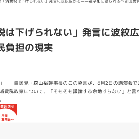
の「消費税は下げられない」発言に波紋広がる——選挙前に語られるべき国民
税は下げられない」発言に波紋
民負担の現実
」──自民党・森山裕幹事長のこの発言が、6月2日の講演会で
消費税政策について、「そもそも議論する余地すらない」と言
。