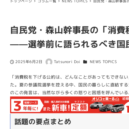
トップページ
コラム一覧
NEWS TOPICS
自民党・森山幹事長
自民党・森山幹事長の「消費
——選挙前に語られるべき国
カテゴリー
2025年6月2日
Tatsunori Doi
NEWS TOPICS
投稿日
著
者
「消費税を下げる公約は、どんなことがあってもできない
た。夏の参議院選挙を控える中、国民の暮らしに直結する
のこの発言は、当然ながら多くの怒りと困惑を呼んでいる
話題の要点まとめ