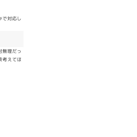
かで対応し
対無理だっ
策考えてほ