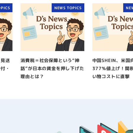
PICS
NEWS TOPICS
NE
出見送
消費税＝社会保障という“神
中国SHEIN、米国
給付・
話”が日本の賃金を押し下げた
377%値上げ！関
理由とは？
い物コストに直撃