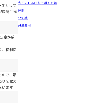
今日のドル円を予測する猫
ータとして
保険
が同時に進
豆知識
資産運用
税法案が成
り、税制面
もので、最
怒りを覚え
思います。