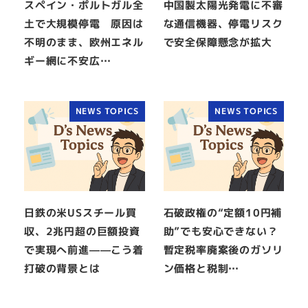
スペイン・ポルトガル全
中国製太陽光発電に不審
土で大規模停電 原因は
な通信機器、停電リスク
不明のまま、欧州エネル
で安全保障懸念が拡大
ギー網に不安広…
NEWS TOPICS
NEWS TOPICS
日鉄の米USスチール買
石破政権の“定額10円補
収、2兆円超の巨額投資
助”でも安心できない？
で実現へ前進——こう着
暫定税率廃案後のガソリ
打破の背景とは
ン価格と税制…