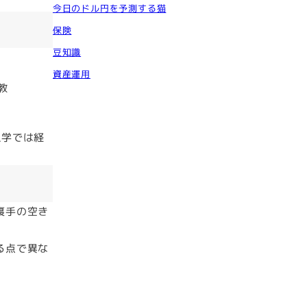
今日のドル円を予測する猫
保険
豆知識
資産運用
教
私学では経
裏手の空き
る点で異な