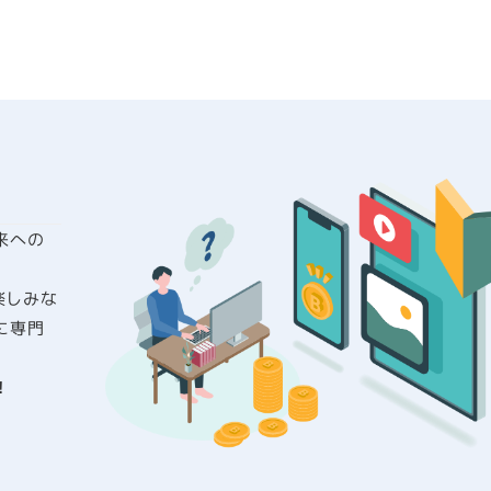
来への
を楽しみな
に専門
！