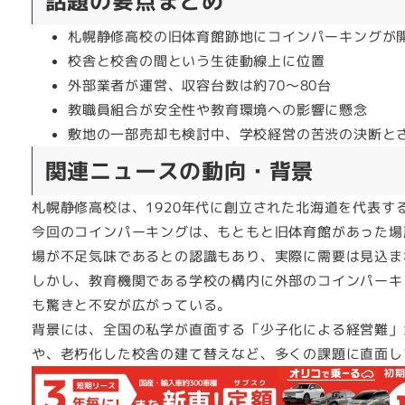
話題の要点まとめ
札幌静修高校の旧体育館跡地にコインパーキングが
校舎と校舎の間という生徒動線上に位置
外部業者が運営、収容台数は約70～80台
教職員組合が安全性や教育環境への影響に懸念
敷地の一部売却も検討中、学校経営の苦渋の決断と
関連ニュースの動向・背景
札幌静修高校は、1920年代に創立された北海道を代表
今回のコインパーキングは、もともと旧体育館があった場
場が不足気味であるとの認識もあり、実際に需要は見込ま
しかし、教育機関である学校の構内に外部のコインパーキ
も驚きと不安が広がっている。
背景には、全国の私学が直面する「少子化による経営難」
や、老朽化した校舎の建て替えなど、多くの課題に直面し