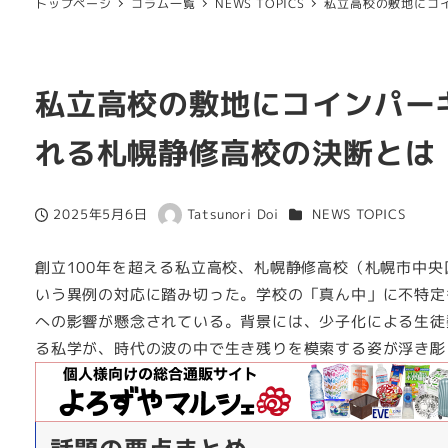
トップページ
コラム一覧
NEWS TOPICS
私立高校の敷地にコ
私立高校の敷地にコインパー
れる札幌静修高校の決断とは
カテゴリー
2025年5月6日
Tatsunori Doi
NEWS TOPICS
投稿日
著
者
創立100年を超える私立高校、札幌静修高校（札幌市中
いう異例の対応に踏み切った。学校の「真ん中」に不特定
への影響が懸念されている。背景には、少子化による生徒
る私学が、時代の波の中で生き残りを模索する姿が浮き彫