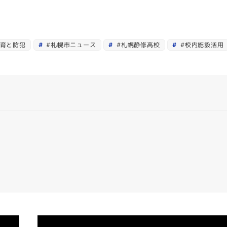
育と防犯
#札幌市ニュース
#札幌静修高校
#校内施設活用