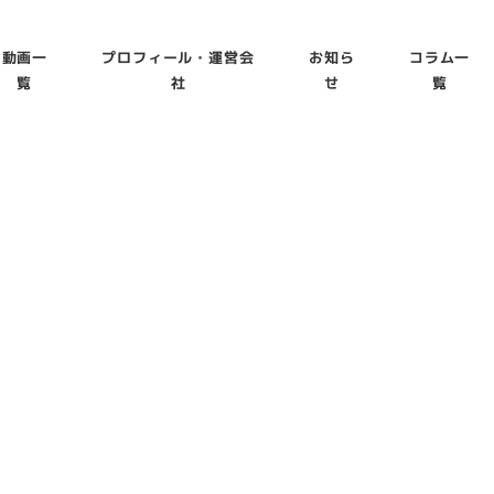
動画一
プロフィール・運営会
お知ら
コラム一
覧
社
せ
覧