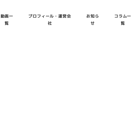
動画一
プロフィール・運営会
お知ら
コラム一
覧
社
せ
覧