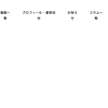
動画一
プロフィール・運営会
お知ら
コラム一
覧
社
せ
覧