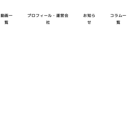
動画一
プロフィール・運営会
お知ら
コラム一
覧
社
せ
覧