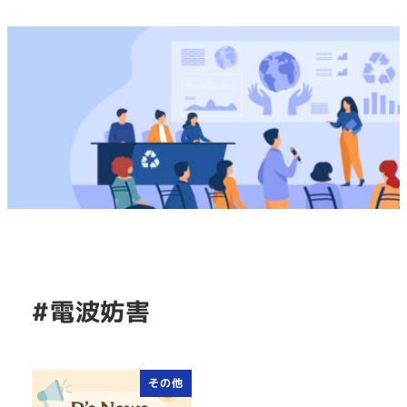
#電波妨害
その他