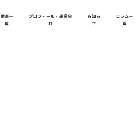
動画一
プロフィール・運営会
お知ら
コラム一
覧
社
せ
覧