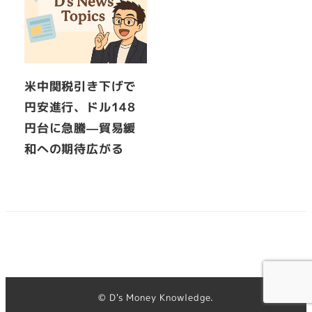
米中関税引き下げで
円安進行、ドル148
円台に急騰—貿易緩
和への期待広がる
© D's Money Knowledge.