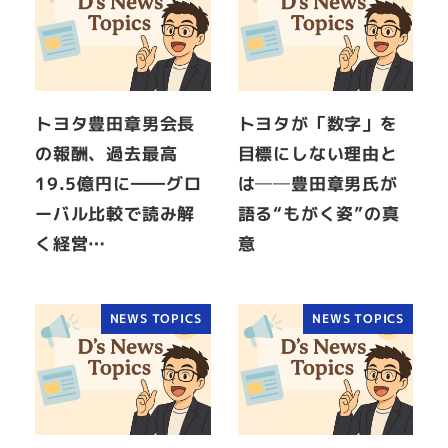
トヨタ豊田章男会長
トヨタが「数字」を
の報酬、過去最高
目標にしない理由と
19.5億円に――グロ
は──豊田章男氏が
ーバル比較で読み解
語る“もがく姿”の真
く経営…
意
NEWS TOPICS
NEWS TOPICS