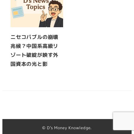
ニセコバブルの崩壊
兆候？中国系高級リ
ゾート破綻が映す外
国資本の光と影
© D's Money Knowledge.