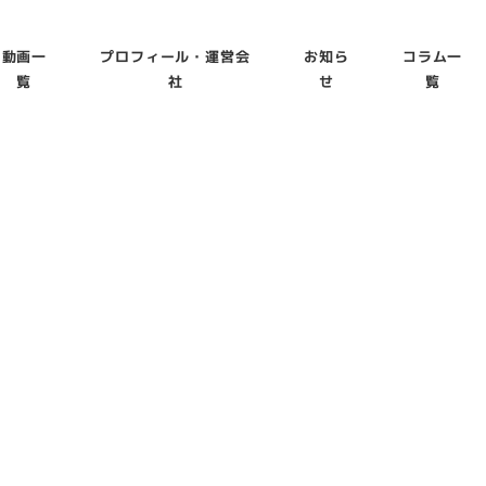
動画一
プロフィール・運営会
お知ら
コラム一
覧
社
せ
覧