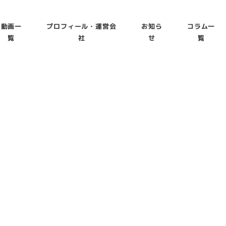
動画一
プロフィール・運営会
お知ら
コラム一
覧
社
せ
覧