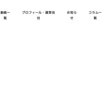
動画一
プロフィール・運営会
お知ら
コラム一
覧
社
せ
覧