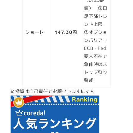
（6/23高
値） ②日
足下降トレ
ンド上限
ショート
147.30円
③オプショ
ンバリア＋
ECB・Fed
要人不在で
急伸時はス
トップ狩り
警戒
※投資は自己責任でお願いしますにゃん