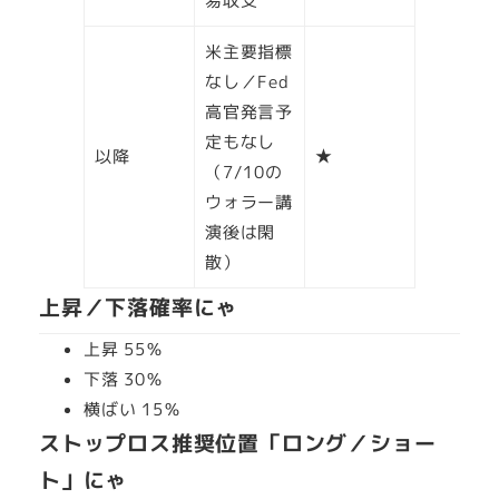
易収支
米主要指標
なし／Fed
高官発言予
定もなし
以降
★
（7/10の
ウォラー講
演後は閑
散）
上昇／下落確率にゃ
上昇 55％
下落 30％
横ばい 15％
ストップロス推奨位置「ロング／ショー
ト」にゃ