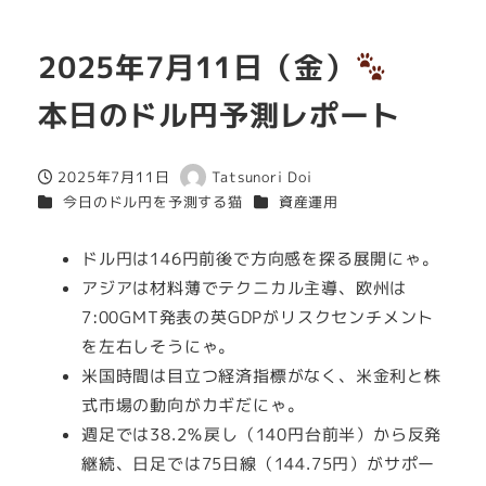
2025年7月11日（金）
本日のドル円予測レポート
2025年7月11日
Tatsunori Doi
投稿日
著
カテゴリー
カテゴリー
今日のドル円を予測する猫
資産運用
者
ドル円は146円前後で方向感を探る展開にゃ。
アジアは材料薄でテクニカル主導、欧州は
7:00GMT発表の英GDPがリスクセンチメント
を左右しそうにゃ。
米国時間は目立つ経済指標がなく、米金利と株
式市場の動向がカギだにゃ。
週足では38.2％戻し（140円台前半）から反発
継続、日足では75日線（144.75円）がサポー