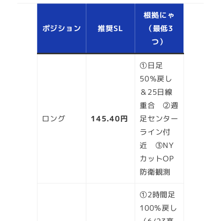
根拠にゃ
ポジション
推奨SL
（最低3
つ）
①日足
50％戻し
＆25日線
重合 ②週
ロング
145.40円
足センター
ライン付
近 ③NY
カットOP
防衛観測
①2時間足
100％戻し