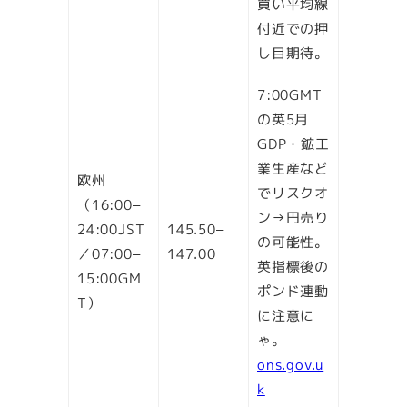
買い平均線
付近での押
し目期待。
7:00GMT
の英5月
GDP・鉱工
業生産など
欧州
でリスクオ
（16:00–
ン→円売り
24:00JST
145.50–
の可能性。
／07:00–
147.00
英指標後の
15:00GM
ポンド連動
T）
に注意に
ゃ。
ons.gov.u
k