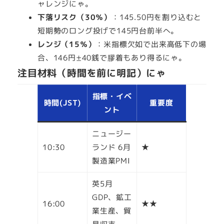
ャレンジにゃ。
下落リスク（30％）
：145.50円を割り込むと
短期勢のロング投げで145円台前半へ。
レンジ（15％）
：米指標欠如で出来高低下の場
合、146円±40銭で膠着もあり得るにゃ。
注目材料（時間を前に明記）にゃ
指標・イベ
時間(JST)
重要度
ント
ニュージー
10:30
ランド 6月
★
製造業PMI
英5月
GDP、鉱工
16:00
★★
業生産、貿