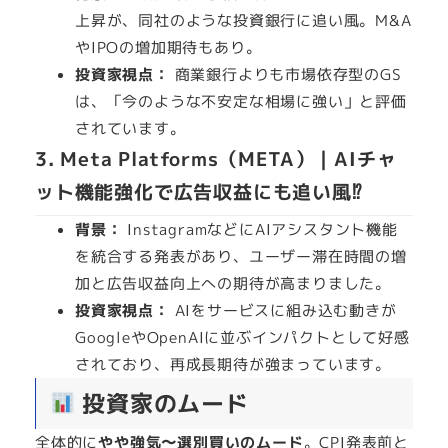
上昇が、同社のような投資銀行に追い風。M&A
やIPOの増加期待もあり。
投資家視点：
商業銀行よりも市場依存型のGS
は、「今のような不安定な相場に強い」と評価
されています。
3.
Meta Platforms（META）｜AIチャ
ット機能強化で広告収益にも追い風⁉
背景：
InstagramなどにAIアシスタント機能
を統合する発表があり、ユーザー滞在時間の増
加と広告収益向上への期待が高まりました。
投資家視点：
AIをサービスに組み込む動きが
GoogleやOpenAIに並ぶインパクトとして好感
されており、再成長期待が強まっています。
投資家のムード
全体的に
やや強気〜選別買いのムード
。CPI発表前と