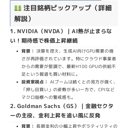
注目銘柄ピックアップ（詳細
解説）
1.
NVIDIA（NVDA）｜AI熱が止まらな
い！期待感で株価上昇継続
背景：
決算を控え、生成AI向けGPU需要の強
さが再評価されています。特にクラウド事業者
からの需要が堅調で、最新H100 GPUの供給不
足という報道も買い材料に。
投資家視点：
AIブームは続くとの見方が強く、
「押し目買い」の姿勢が多い一方で、CPIなど
マクロ指標への警戒感も。
2.
Goldman Sachs（GS）｜金融セクタ
ーの主役、金利上昇を追い風に反発
背景：
長期金利の小幅上昇やボラティリティの