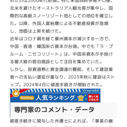
めたのは2000年代初頭。特に米国同時多発テロ後、
北米を避けたオーストラリア人観光客が集中し、国
際的な高級スノーリゾート地としての地位を確立し
た。以降、外国人富裕層による不動産投資が急増
し、地価は上昇を続けた。
近年はコロナ禍を経て豪州資本が減少する一方で、
中国・香港・韓国系の資本が台頭。中でも「ラ・プ
ルーム・ニセコリゾート」は、中国系資本が手掛け
る最大級の宿泊施設として注目を集めていた。
しかし、投資過熱と資金調達の難航、そして建設業
者への支払い遅延が重なり、2023年秋に建設はスト
ップ。2024年4月に破産手続きが開始された。
専門家のコメント・データ
破産手続きに関与した弁護士によれば、「事業の継