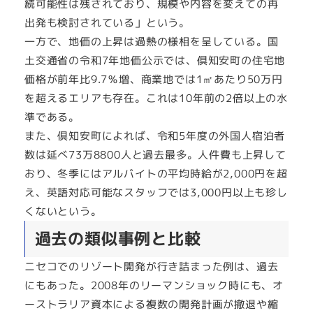
続可能性は残されており、規模や内容を変えての再
出発も検討されている」という。
一方で、地価の上昇は過熱の様相を呈している。国
土交通省の令和7年地価公示では、倶知安町の住宅地
価格が前年比9.7％増、商業地では1㎡あたり50万円
を超えるエリアも存在。これは10年前の2倍以上の水
準である。
また、倶知安町によれば、令和5年度の外国人宿泊者
数は延べ73万8800人と過去最多。人件費も上昇して
おり、冬季にはアルバイトの平均時給が2,000円を超
え、英語対応可能なスタッフでは3,000円以上も珍し
くないという。
過去の類似事例と比較
ニセコでのリゾート開発が行き詰まった例は、過去
にもあった。2008年のリーマンショック時にも、オ
ーストラリア資本による複数の開発計画が撤退や縮